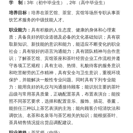
学 制：
3年（初中毕业生），2年（高中毕业生）
培养目标：
培养在茶艺馆、茶室、宾馆等场所专职从事茶
饮艺术服务的中级技能人才。
职业能力：
具有积极的人生态度、健康的身体和心理素
质；具备良好的职业道德及必备的文化基础知识；具有获
取新知识、新技能的意识和能力，能适应不断变化的职业
社会；具有较好的语言沟通能力；具有团队精神与合作意
识；了解茶艺馆、宾馆茶座和茶叶经营企业工作流程并遵
守各项工艺规程；具有主动、热情、礼貌待客的服务意识
和吃苦耐劳的工作精神，具有安全与卫生意识，重视环境
保护，并能解决一般性专业问题。同时具有下列专业能
力：能用良好的礼仪与沟通接待顾客；能识别主要的茶叶
品级与常用茶具质量，正确配置茶具，布置表演台；能按
照不同茶艺要求，选择和配置音乐、服饰、插花、香薰，
能担任三种以上茶艺表演的主泡；能向顾客介绍清饮法和
调饮法、名茶和名泉等与茶艺相关的知识；能根据茶叶、
茶具销售情况提出货品调配建议。
职业资格：
茶艺师（中级）